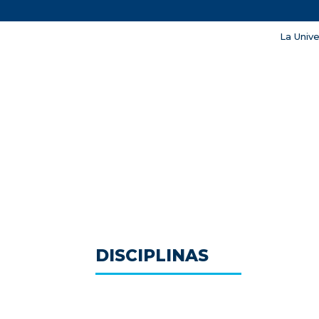
La Univ
La Universidad Politécnica de S
Univer
DISCIPLINAS