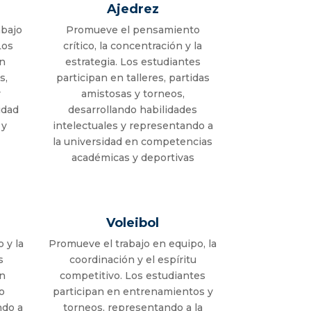
Ajedrez
abajo
Promueve el pensamiento
Los
crítico, la concentración y la
en
estrategia. Los estudiantes
s,
participan en talleres, partidas
y
amistosas y torneos,
idad
desarrollando habilidades
 y
intelectuales y representando a
la universidad en competencias
académicas y deportivas
Voleibol
 y la
Promueve el trabajo en equipo, la
s
coordinación y el espíritu
en
competitivo. Los estudiantes
o
participan en entrenamientos y
ndo a
torneos, representando a la