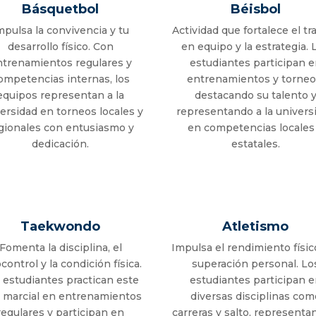
Básquetbol
Béisbol
mpulsa la convivencia y tu
Actividad que fortalece el tr
desarrollo físico. Con
en equipo y la estrategia. 
ntrenamientos regulares y
estudiantes participan 
ompetencias internas, los
entrenamientos y torneo
equipos representan a la
destacando su talento 
ersidad en torneos locales y
representando a la univers
gionales con entusiasmo y
en competencias locales
dedicación.
estatales.
Taekwondo
Atletismo
Fomenta la disciplina, el
Impulsa el rendimiento físico
control y la condición física.
superación personal. Lo
 estudiantes practican este
estudiantes participan 
e marcial en entrenamientos
diversas disciplinas com
regulares y participan en
carreras y salto, representa