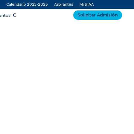
Calendario 2025-2026
Aspirantes
Mi SIIAA
Solicitar Admisión
ventos
r perteneciente al subsistema de
Sinaloa