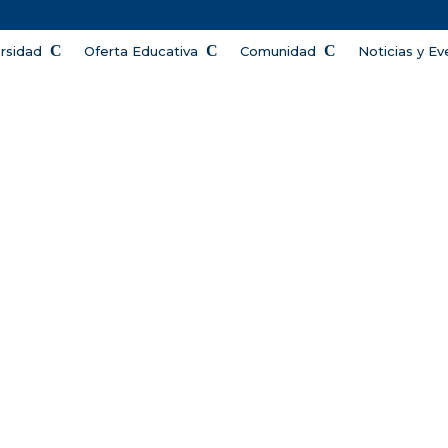
ersidad
Oferta Educativa
Comunidad
Noticias y E
DEPORTE Y SALUD
inaloa es una institución pública de educación superio
sidades Politécnicas ubicada en la ciudad de Mazatlán, 