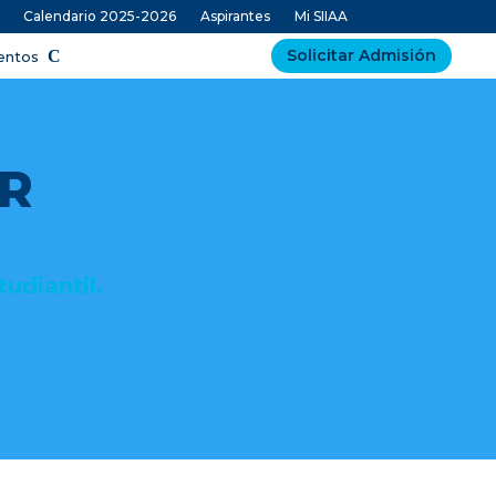
Calendario 2025-2026
Aspirantes
Mi SIIAA
Solicitar Admisión
ventos
AR
udiantil.