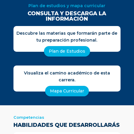

Asesor de Proyectos Gubernamentales
Plan de estudios y mapa curricular

Coordinador de Programas de Apoyo a
CONSULTA Y DESCARGA LA
Emprendedores
INFORMACIÓN

Coordinador de Proyectos Sociales

Consultor en Desarrollo Sostenible
Descubre las materias que formarán parte de

Consultor de Proyectos
tu preparación profesional.

Especialista en Evaluación
Plan de Estudios
Socioeconómica y Ambiental

Emprendedor
Visualiza el camino académico de esta
carrera.
Mapa Curricular
Competencias
HABILIDADES QUE DESARROLLARÁS