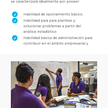
se caracterizará idealmente por poseer:

Habilidad de razonamiento básico.

Habilidad para para plantear y
solucionar problemas a partir del
análisis estadístico.

Habilidad básica de administración para
contribuir en el ámbito empresarial y
organizacional.

Habilidades de pensamiento crítico
para formular y evaluar proyectos de
inversión en las organizaciones
públicas, privadas o sociales.

Capacidad para aprender y ajustarse a
entornos empresariales cambiantes,
así como adquirir nuevas habilidades y
abordar desafíos con una mentalidad
abierta y proactiva.

Capacidad de comunicación asertiva y