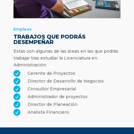
expresión de ideas de manera efectiva
en diversos contextos y niveles dentro
de una organización.

Habilidades interpersonales sólidas,
Empleos
sociables y proactivas para interactuar
TRABAJOS QUE PODRÁS
y fomentar un ambiente laboral
DESEMPEÑAR
saludable y productivo.
Estas son algunas de las áreas en las que podrás

Habilidades de trabajo en equipo y
trabajar tras estudiar la Licenciatura en
liderazgo, capaz de priorizar tareas,
Administración.
manejar múltiples responsabilidades y

Gerente de Proyectos
aceptar sugerencias para fomentar un

Director de Desarrollo de Negocios
ambiente colaborativo.

Consultor Empresarial

Capacidad de resolución de problemas

Administrador de proyectos
y conflictos, mediar y hallar soluciones

Director de Planeación
creativas aplicando estrategias
innovadoras para enfrentar problemas

Analista Financiero
laborales.

Especialista en Desarrollo de Negocios

Analista de Riesgos Financieros