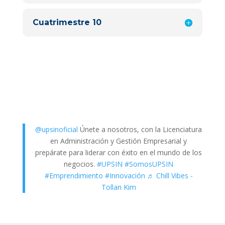
Cuatrimestre 10
CONOCE MÁS SOBRE ESTA
INGENIERÍA A TRAVÉS DE NUESTRAS
REDES
@upsinoficial
Únete a nosotros, con la Licenciatura
en Administración y Gestión Empresarial y
prepárate para liderar con éxito en el mundo de los
negocios.
#UPSIN
#SomosUPSIN
#Emprendimiento
#Innovación
♬ Chill Vibes -
Tollan Kim