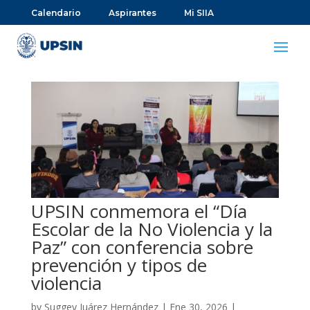
Calendario
Aspirantes
Mi SIIA
UPSIN conmemora el “Día
Escolar de la No Violencia y la
Paz” con conferencia sobre
prevención y tipos de
violencia
by
Suggey Juárez Hernández
|
Ene 30, 2026
|