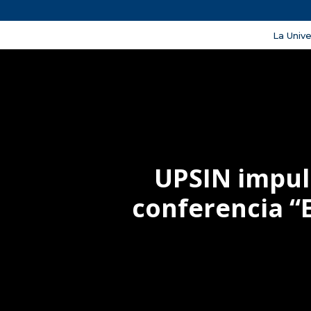
La Univ
UPSIN impuls
conferencia “E