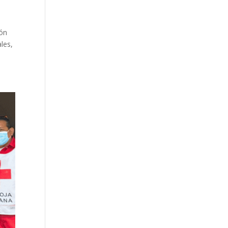
ión
les,