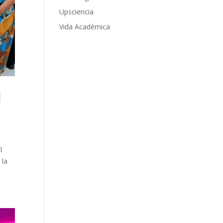
Upsciencia
Vida Académica
l
l
 la