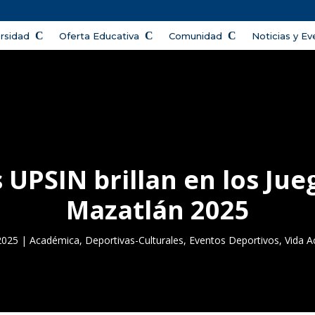
ersidad
Oferta Educativa
Comunidad
Noticias y E
 UPSIN brillan en los J
Mazatlán 2025
2025
|
Académica
,
Deportivas-Culturales
,
Eventos Deportivos
,
Vida 